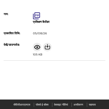
प्रशिक्षण कैलेंडर
05/08/26
105 KB
सीपीजीआरएएमएस
पॉक्सो ई-बॉक्स
वेबसाइट नीतियां
अस्वीकरण
सहायता