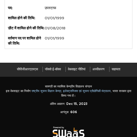
उपस्टाफ
01/01/1999
01/08/2018
01/01/1999
सीपीजीआरएएमएस
पॉक्सो ई-बॉक्स
वेबसाइट नीतियां
अस्वीकरण
सहायता
सामग्री का स्वामित्व केन्द्रीय विद्यालय संगठन
इस वेबसाइट का निर्माण
राष्ट्रीय सूचना विज्ञान केन्द्र
,
इलेक्ट्रानिक्स एवं सूचना प्रौद्योगिकी मंत्रालय
, भारत सरकार द्वारा
किया गया है।
अंतिम अद्यतन:
Dec 15, 2023
आगंतुक:
606